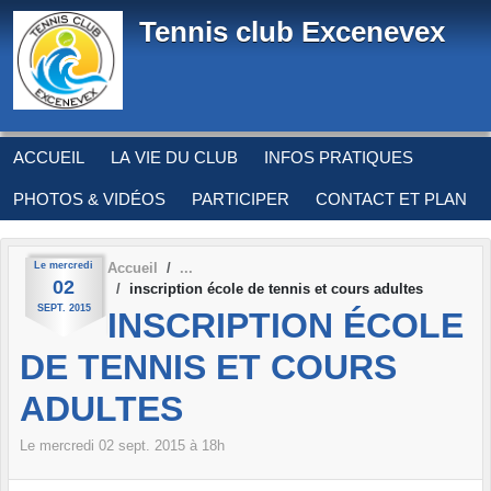
Panneau de gestion des cookies
Tennis club Excenevex
ACCUEIL
LA VIE DU CLUB
INFOS PRATIQUES
PHOTOS & VIDÉOS
PARTICIPER
CONTACT ET PLAN
Le
mercredi
Accueil
02
inscription école de tennis et cours adultes
SEPT.
2015
INSCRIPTION ÉCOLE
DE TENNIS ET COURS
ADULTES
Le
mercredi
02
sept.
2015
à 18h